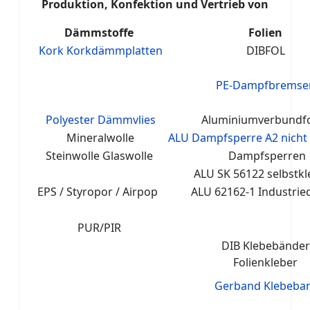
Produktion, Konfektion und Vertrieb von
Dämmstoffe
Folien
Kork
Korkdämmplatten
DIBFOL
PE-Dampfbremse
Polyester Dämmvlies
Aluminiumverbundfo
Mineralwolle
ALU Dampfsperre A2 nicht
Steinwolle Glaswolle
Dampfsperren
ALU SK 56122 selbstk
EPS / Styropor / Airpop
ALU 62162-1 Industrie
PUR/PIR
DIB Klebebänder
Folienkleber
Gerband Klebeba