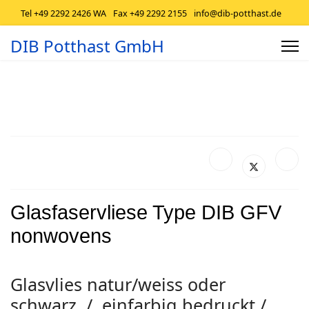
Tel +49 2292 2426 WA
Fax +49 2292 2155
info@dib-potthast.de
DIB Potthast GmbH
Glasfaservliese Type DIB GFV
nonwovens
Glasvlies natur/weiss oder
schwarz / einfarbig bedruckt /