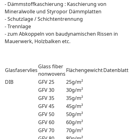
- Dämmstoffkaschierung : Kaschierung von
Mineralwolle und Styropor Dämmplatten
- Schutzlage / Schichtentrennung
- Trennlage
- zum Abkoppeln von baudynamischen Rissen in
Mauerwerk, Holzbalken etc.
Glass fiber
Glasfaservlies
Flächengewicht
Datenblatt
nonwovens
DIB
GFV 25
25g/m²
GFV 30
30g/m²
GFV 35
35g/m²
GFV 45
45g/m²
GFV 50
50g/m²
GFV 60
60g/m²
GFV 70
70g/m²
GFV 80
80g/m²