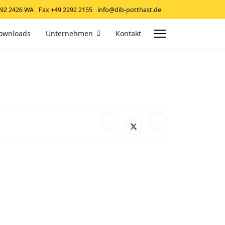
292 2426 WA
Fax +49 2292 2155
info@dib-potthast.de
ownloads
Unternehmen
Kontakt