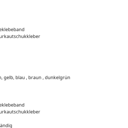
beklebeband
turkautschukkleber
ün, gelb, blau , braun , dunkelgrün
beklebeband
turkautschukkleber
tändig