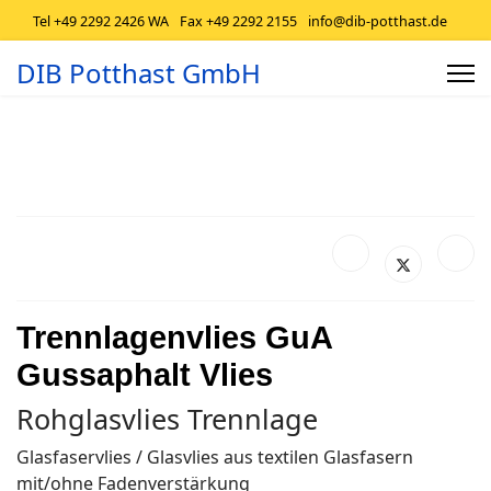
Tel +49 2292 2426 WA
Fax +49 2292 2155
info@dib-potthast.de
DIB Potthast GmbH
Trennlagenvlies GuA
Gussaphalt Vlies
Rohglasvlies Trennlage
Glasfaservlies / Glasvlies aus textilen Glasfasern
mit/ohne Fadenverstärkung