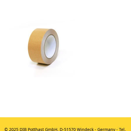
© 2025 DIB Potthast GmbH, D-51570 Windeck - Germany - Tel.