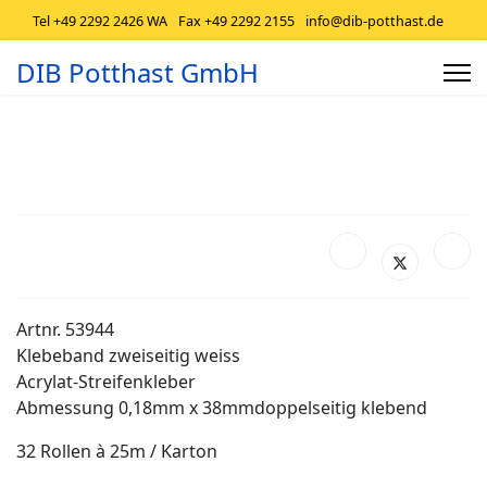
Tel +49 2292 2426 WA
Fax +49 2292 2155
info@dib-potthast.de
DIB Potthast GmbH
Artnr. 53944
Klebeband zweiseitig weiss
Acrylat-Streifenkleber
Abmessung 0,18mm x 38mmdoppelseitig klebend
32 Rollen à 25m / Karton