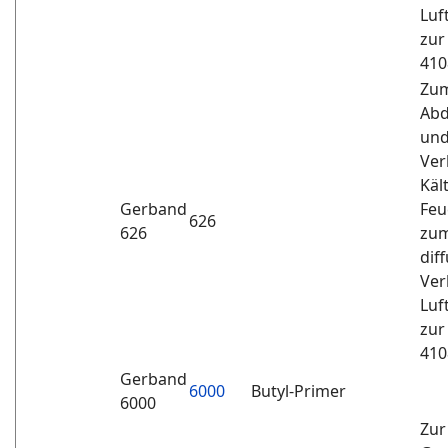
Luf
zur
410
Zum
Abd
und
Ver
Käl
Gerband
Feu
626
626
zum
dif
Ver
Luf
zur
410
Gerband
6000
Butyl-Primer
6000
Zur