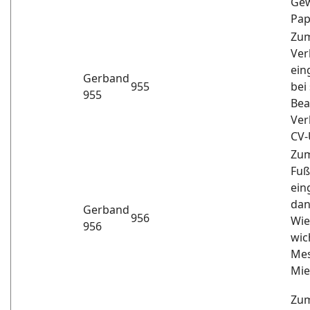
Gew
Pap
Zum
Ver
ein
Gerband
955
bei
955
Bea
Ver
CV-
Zum
Fuß
ein
dan
Gerband
956
Wie
956
wich
Mes
Mie
Zum