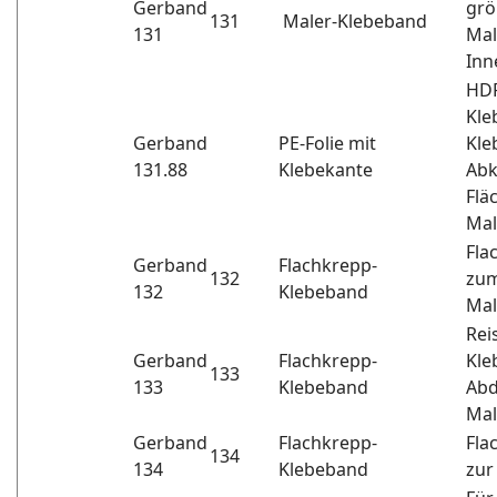
Gerband
grö
131
Maler-Klebeband
131
Mal
Inn
HDP
Kle
Gerband
PE-Folie mit
Kle
131.88
Klebekante
Abk
Flä
Mal
Fla
Gerband
Flachkrepp-
132
zum
132
Klebeband
Mal
Rei
Gerband
Flachkrepp-
Kle
133
133
Klebeband
Abd
Mal
Gerband
Flachkrepp-
Fla
134
134
Klebeband
zur