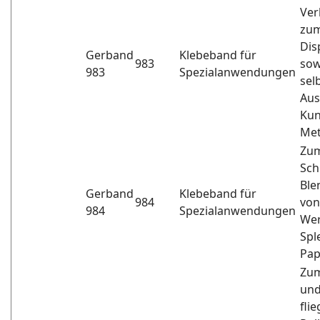
Ver
zum
Dis
Gerband
Klebeband für
983
sow
983
Spezialanwendungen
sel
Aus
Kun
Met
Zum
Sch
Ble
Gerband
Klebeband für
984
von
984
Spezialanwendungen
Wer
Spl
Pap
Zum
und
fli