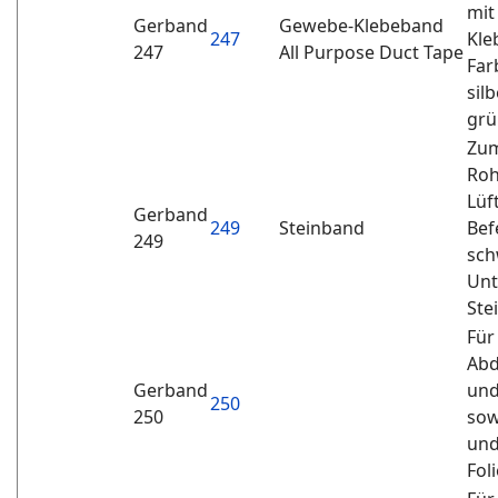
mit
Gerband
Gewebe-Klebeband
247
Kle
247
All Purpose Duct Tape
Far
sil
grü
Zum
Roh
Lüf
Gerband
249
Steinband
Bef
249
sch
Unt
Ste
Für
Abd
Gerband
und
250
250
sow
und
Fol