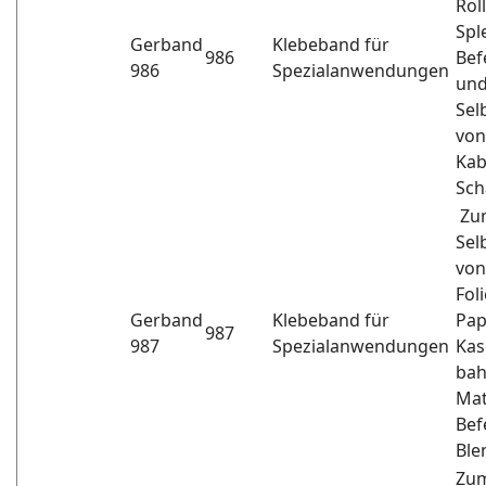
Rol
Spl
Gerband
Klebeband für
986
Bef
986
Spezialanwendungen
und
Sel
von
Kab
Sch
Zu
Sel
von
Fol
Gerband
Klebeband für
Pap
987
987
Spezialanwendungen
Kas
bah
Mat
Bef
Ble
Zu