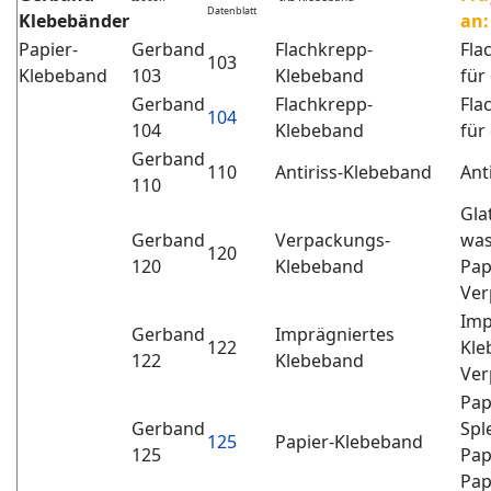
Datenblatt
Klebebänder
an
Briscoll
Papier-
Gerband
Flachkrepp-
Fla
103
Klebeband
103
Klebeband
für
Gerband
Flachkrepp-
Fla
104
104
Klebeband
für
Gerband
110
Antiriss-Klebeband
Ant
110
Gla
Gerband
Verpackungs-
was
120
120
Klebeband
Pap
Ver
Imp
Gerband
Imprägniertes
122
Kle
122
Klebeband
Ver
Pap
Gerband
Spl
125
Papier-Klebeband
125
Pap
Pap