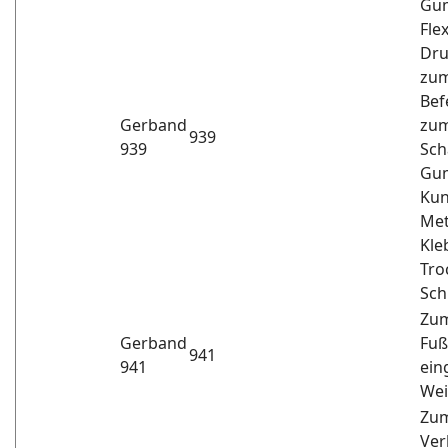
Gum
Fle
Dru
zum
Bef
Gerband
zum
939
939
Sch
Gum
Kun
Met
Kle
Tro
Sch
Zum
Gerband
Fuß
941
941
ein
Wei
Zum
Ver