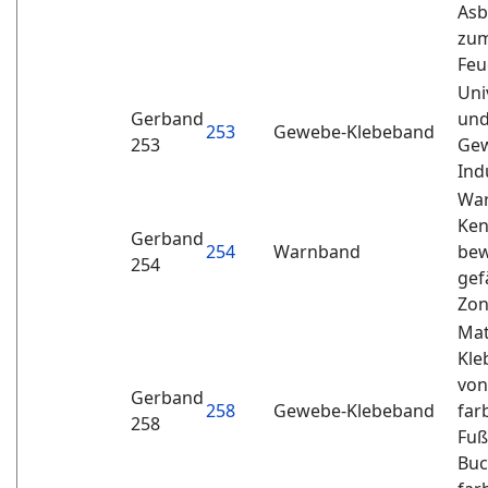
Asb
zum
Feu
Uni
Gerband
und
253
Gewebe-Klebeband
253
Gew
Ind
War
Ken
Gerband
254
Warnband
bew
254
gef
Zo
Mat
Kle
von
Gerband
258
Gewebe-Klebeband
far
258
Fuß
Buc