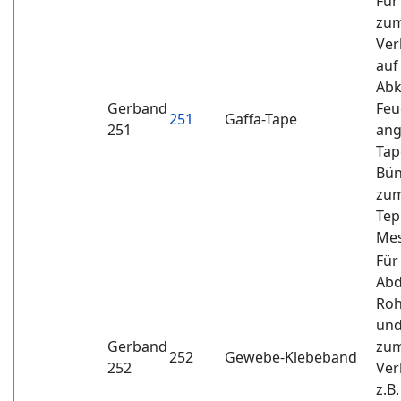
Für
zum
Ver
auf
Abk
Gerband
Feu
251
Gaffa-Tape
251
ang
Tap
Bün
zum
Tep
Mes
Für
Abd
Roh
und
Gerband
zum
252
Gewebe-Klebeband
252
Ver
z.B.