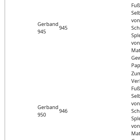
Fuß
Sel
von
Gerband
945
Sch
945
Spl
von
Mat
Gew
Pap
Zum
Ver
Fuß
Sel
von
Gerband
946
Sch
950
Spl
von
Mat