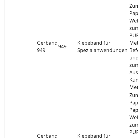
Zum
Pap
Wel
zum
PUR
Gerband
Klebeband für
Met
949
949
Spezialanwendungen
Bef
und
zum
Aus
Kun
Met
Zum
Pap
Pap
Wel
zum
PUR
Gerband
Klebeband für