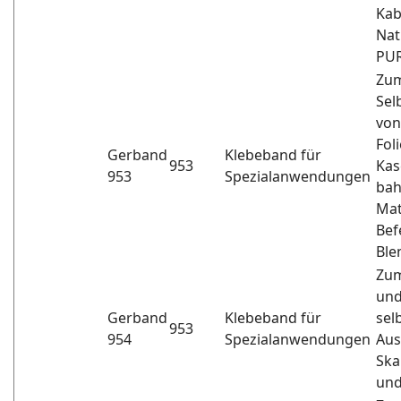
Kab
Nat
PUR
Zu
Sel
von
Fol
Gerband
Klebeband für
953
Kas
953
Spezialanwendungen
bah
Mat
Bef
Ble
Zum
und
Gerband
Klebeband für
sel
953
954
Spezialanwendungen
Aus
Ska
und