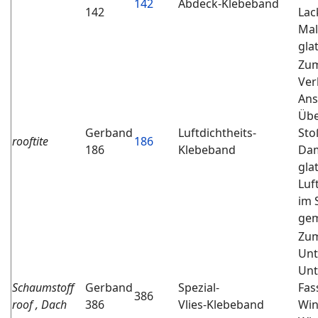
142
Abdeck-Klebeband
142
Lac
Mal
gla
Zum
Ver
Ans
Übe
Gerband
Luftdichtheits-
Sto
rooftite
186
186
Klebeband
Dam
gla
Luf
im 
gem
Zum
Unt
Unt
Schaumstoff
Gerband
Spezial-
Fas
386
roof , Dach
386
Vlies-Klebeband
Win