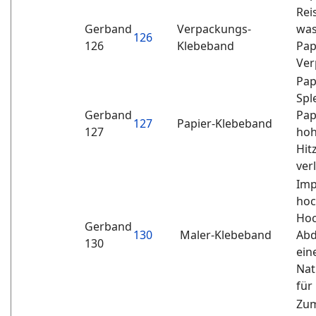
Rei
Gerband
Verpackungs-
was
126
126
Klebeband
Pap
Ver
Pap
Spl
Gerband
Pa
127
Papier-Klebeband
127
hoh
Hit
ver
Imp
hoc
Hoc
Gerband
130
Maler-Klebeband
Abd
130
ein
Nat
für
Zum