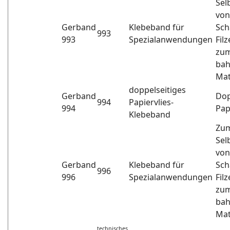
Sel
von
Gerband
Klebeband für
Sch
993
993
Spezialanwendungen
Fil
zum
bah
Mat
doppelseitiges
Gerband
Dop
994
Papiervlies-
994
Pap
Klebeband
Zu
Sel
von
Gerband
Klebeband für
Sch
996
996
Spezialanwendungen
Fil
zum
bah
Mat
technisches