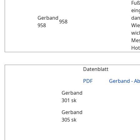
Fuß
ein
Gerband
dan
958
958
Wie
wich
Mes
Hot
Datenblatt
PDF
Gerband - A
Gerband
301 sk
Gerband
305 sk