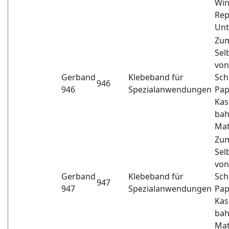
Win
Rep
Unt
Zu
Sel
von
Gerband
Klebeband für
Sch
946
946
Spezialanwendungen
Pap
Kas
bah
Mat
Zu
Sel
von
Gerband
Klebeband für
Sch
947
947
Spezialanwendungen
Pap
Kas
bah
Mat