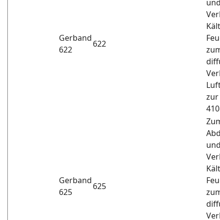
und
Ver
Käl
Gerband
Feu
622
622
zum
dif
Ver
Luf
zur
410
Zum
Abd
und
Ver
Käl
Gerband
Feu
625
625
zum
dif
Ver