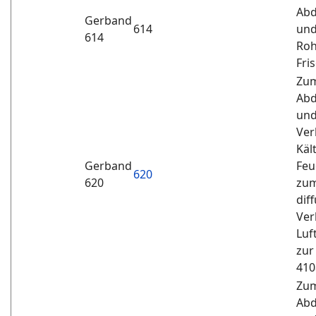
Abd
Gerband
614
und
614
Roh
Fri
Zum
Abd
und
Ver
Käl
Gerband
Feu
620
620
zum
dif
Ver
Luf
zur
4108
Zum
Abd