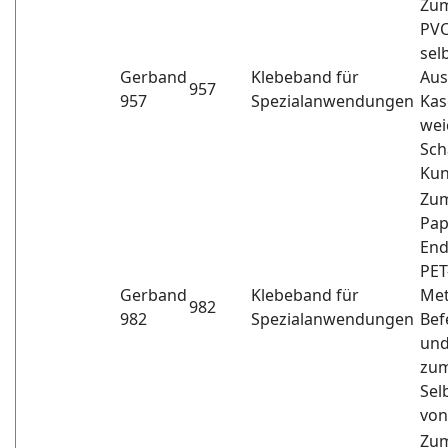
Zum
PVC
sel
Gerband
Klebeband für
Aus
957
957
Spezialanwendungen
Kas
wei
Sc
Kun
Zum
Pap
End
PET
Gerband
Klebeband für
Met
982
982
Spezialanwendungen
Bef
und
zu
Sel
von
Zum