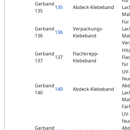
Für
Gerband
135
Abdeck-Klebeband
Lac
135
Mal
Für
Gerband
Verpackungs-
Lac
136
136
Klebeband
Mal
Ver
Hit
Gerband
Flachkrepp-
137
Fla
137
Klebeband
für
UV-
feu
Gerband
Abd
140
Abdeck-Klebeband
140
Lac
Mal
Far
UV-
feu
Gerband
Abd