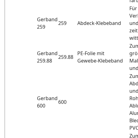
far
Für
Ver
Gerband
259
Abdeck-Klebeband
und
259
zei
wit
Zum
Gerband
PE-Folie mit
grö
259.88
259.88
Gewebe-Klebeband
Mal
und
Zum
Abd
und
Gerband
Roh
600
600
Abl
Alu
Ble
PVC
Zum