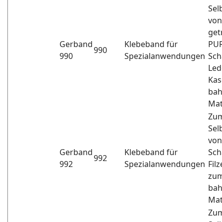
Sel
von
get
Gerband
Klebeband für
PUR
990
990
Spezialanwendungen
Sch
Led
Kas
bah
Mat
Zu
Sel
von
Gerband
Klebeband für
Sch
992
992
Spezialanwendungen
Fil
zum
bah
Mat
Zu