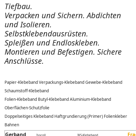
Tiefbau.
Verpacken und Sichern. Abdichten
und Isolieren.
Selbstklebendausrüsten.
Spleißen und Endloskleben.
Montieren und Befestigen. Sichere
Anschlüsse.
Papier-Klebeband Verpackungs-Klebeband Gewebe-Klebeband
Schaumstoff-Klebeband
Folien-Klebeband
Butyl-Klebeband Aluminium-Klebeband
Oberflächen-Schutzfolie
Doppelseitiges Klebeband Haftgrundierung (Primer) Folienkleber
Bahnen
Gerband
Fra
Isocoll
IKS-Klebeband