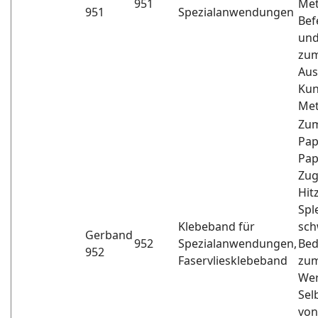
951
Met
951
Spezialanwendungen
Bef
und
zum
Aus
Kun
Met
Zum
Pap
Pap
Zug
Hit
Spl
Klebeband für
sch
Gerband
952
Spezialanwendungen,
Bed
952
Faservliesklebeband
zum
Wer
Sel
von