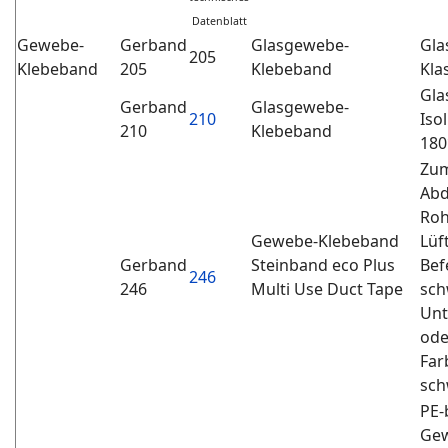
Datenblatt
Gewebe-
Gerband
Glasgewebe-
Gla
205
Klebeband
205
Klebeband
Kla
Gla
Gerband
Glasgewebe-
210
Iso
210
Klebeband
180
Zum
Abd
Roh
Gewebe-Klebeband
Lüf
Gerband
Steinband eco Plus
Bef
246
246
Multi Use Duct Tape
sch
Unt
ode
Far
sch
PE-
Gew