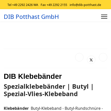
Tel +49 2292 2426 WA
Fax +49 2292 2155
info@dib-potthast.de
DIB Potthast GmbH
DIB Klebebänder
Spezialklebebänder
| Butyl |
Spezial-Vlies-Klebeband
Klebebänder
Butyl-Klebeband - Butyl-Rundschnüre -