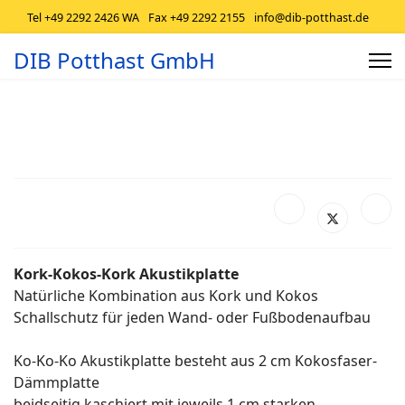
Tel +49 2292 2426 WA
Fax +49 2292 2155
info@dib-potthast.de
DIB Potthast GmbH
Kork-Kokos-Kork Akustikplatte
Natürliche Kombination aus Kork und Kokos
Schallschutz für jeden Wand- oder Fußbodenaufbau
Ko-Ko-Ko Akustikplatte besteht aus 2 cm Kokosfaser-
Dämmplatte
beidseitig kaschiert mit jeweils 1 cm starken