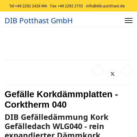
Tel +49 2292 2426 WA
Fax +49 2292 2155
info@dib-potthast.de
DIB Potthast GmbH
Gefälle Korkdämmplatten -
Corktherm 040
DIB Gefälledämmung Kork
Gefälledach WLG040 - rein
expandierter Dämmkork