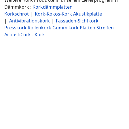
Dämmkork :
Korkdämmplatten
Korkschrot
|
Kork-Kokos-Kork Akustikplatte
|
Antivibrationskork
|
Fassaden-Sichtkork
|
Presskork Rollenkork Gummikork Platten Streifen
|
AcoustiCork - Kork
Expandierte Korkdämmplatten Preise hier günstig
kaufen :
WDVS Dämmplatten aus Kork zur
Wärmedämmung hier Preis günstig kaufen Shop
Korkisolierung Wand Backkork kaufen innen Hersteller
Wand Dach Fassade Dämmkorkplatten Dämmplatten
Korkplatten Flachdach Dämmung Gefälle Dämmung
Kork ohne Schimmel VIGO Dämmplattenverbinder
Tellerdübel Armierungsmörtel Emfa Faist DK-F EKP
schnell preiswert zuverlässig
Verwandte Produkte: Sichtkork, Fassadendämmkork,
Korkschrot, Korkgranulat , Korkschüttung