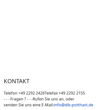
(Einblasmaterial / Schüttgut für die
Kerndämmung/Hohlräume), Antivibrationskork, Kork-
Kokos , Korkdämmplatten Österreich
Weitere Informationen zur Verarbeitung ,
Armierungskleber , Armierungsgewebe , Verputzen
folgen in Kürze.
expandierter Daemmkork DK-F Dämmkork Corktherm
Amorim
Herstellung Produktion Zuschnitt Konfektion Vertrieb
Verkauf Lieferung Lieferant Direktlieferung Portugal
Korkimport Korkexport Deutschland
KONTAKT
Telefon +49 2292 2426
Telefax +49 2292 2155
- - - Fragen ? - - -
Rufen Sie uns an, oder
senden Sie uns eine E-Mail:
info@dib-potthast.de