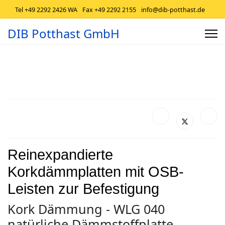
Tel +49 2292 2426 WA
Fax +49 2292 2155
info@dib-potthast.de
DIB Potthast GmbH
Reinexpandierte
Korkdämmplatten mit OSB-
Leisten zur Befestigung
Kork Dämmung - WLG 040
natürliche Dämmstoffplatte -