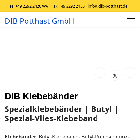
Tel +49 2292 2426 WA
Fax +49 2292 2155
info@dib-potthast.de
DIB Potthast GmbH
DIB Klebebänder
Spezialklebebänder
| Butyl |
Spezial-Vlies-Klebeband
Klebebänder
Butyl-Klebeband - Butyl-Rundschnüre -